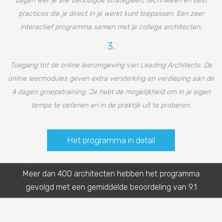
dagen leer je alle benodigde strategieën, technieken en best
practices die je direct in je werkt kunt toepassen. Een zeer
interactief programma samen met je collega architecten.
3.
Toegang tot de online leeromgeving van Leading Architects. De
online leermodules geven extra versterking en verdieping aan de
4 dagen groepstraining. Je hebt de mogelijkheid om in je eigen
tempo te oefenen en in de praktijk uit te proberen.
Het programma in detail
Meer dan 400 architecten hebben het programma
gevolgd met een gemiddelde beoordeling van 9.1