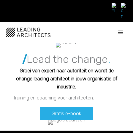
Ga
naar
de
inhoud
/
Lead the change
.
Groei van expert naar autoriteit en wordt de
change leading architect in jouw organisatie of
industrie.
Training en coaching voor architecten.
Gratis e-book