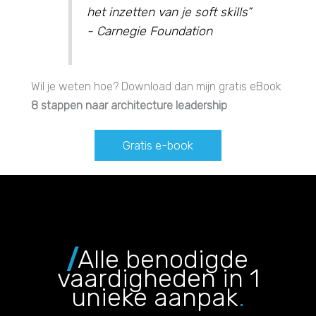
het inzetten van je soft skills”
- Carnegie Foundation
Wil je weten hoe? Download dan mijn gratis eBook
8 stappen naar architecture leadership
Gratis e-book
/
Alle benodigde
vaardigheden in 1
unieke aanpak
.